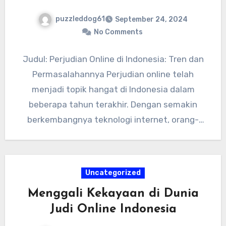
puzzleddog61
September 24, 2024
No Comments
Judul: Perjudian Online di Indonesia: Tren dan
Permasalahannya Perjudian online telah
menjadi topik hangat di Indonesia dalam
beberapa tahun terakhir. Dengan semakin
berkembangnya teknologi internet, orang-
orang kini dapat dengan mudah…
Uncategorized
Menggali Kekayaan di Dunia
Judi Online Indonesia