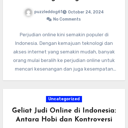
puzzleddog61
October 24, 2024
No Comments
Perjudian online kini semakin populer di
Indonesia. Dengan kemajuan teknologi dan
akses internet yang semakin mudah, banyak
orang mulai beralih ke perjudian online untuk
mencari kesenangan dan juga kesempatan
mendapatkan…
Uncategorized
Geliat Judi Online di Indonesia:
Antara Hobi dan Kontroversi