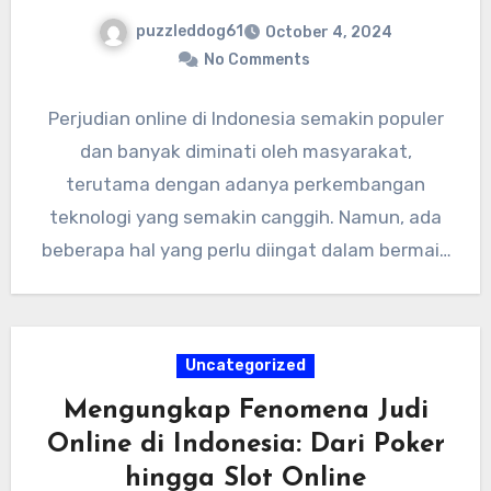
puzzleddog61
October 4, 2024
No Comments
Perjudian online di Indonesia semakin populer
dan banyak diminati oleh masyarakat,
terutama dengan adanya perkembangan
teknologi yang semakin canggih. Namun, ada
beberapa hal yang perlu diingat dalam bermain
judi online…
Uncategorized
Mengungkap Fenomena Judi
Online di Indonesia: Dari Poker
hingga Slot Online