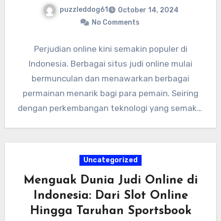
puzzleddog61
October 14, 2024
No Comments
Perjudian online kini semakin populer di
Indonesia. Berbagai situs judi online mulai
bermunculan dan menawarkan berbagai
permainan menarik bagi para pemain. Seiring
dengan perkembangan teknologi yang semakin
canggih, para penjudi…
Uncategorized
Menguak Dunia Judi Online di
Indonesia: Dari Slot Online
Hingga Taruhan Sportsbook