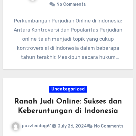
No Comments
Perkembangan Perjudian Online di Indonesia:
Antara Kontroversi dan Popularitas Perjudian
online telah menjadi topik yang cukup
kontroversial di Indonesia dalam beberapa
tahun terakhir. Meskipun secara hukum
perjudian dilarang di negara…
Uncategorized
Ranah Judi Online: Sukses dan
Keberuntungan di Indonesia
puzzleddog61
July 26, 2024
No Comments