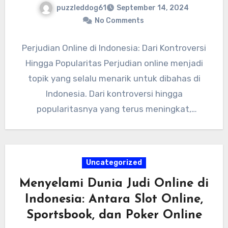
puzzleddog61
September 14, 2024
No Comments
Perjudian Online di Indonesia: Dari Kontroversi
Hingga Popularitas Perjudian online menjadi
topik yang selalu menarik untuk dibahas di
Indonesia. Dari kontroversi hingga
popularitasnya yang terus meningkat,
fenomena perjudian online ini…
Uncategorized
Menyelami Dunia Judi Online di
Indonesia: Antara Slot Online,
Sportsbook, dan Poker Online