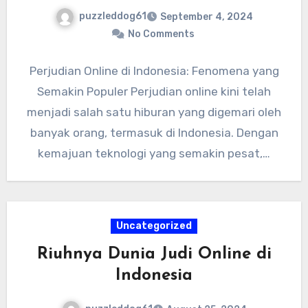
puzzleddog61
September 4, 2024
No Comments
Perjudian Online di Indonesia: Fenomena yang
Semakin Populer Perjudian online kini telah
menjadi salah satu hiburan yang digemari oleh
banyak orang, termasuk di Indonesia. Dengan
kemajuan teknologi yang semakin pesat,…
Uncategorized
Riuhnya Dunia Judi Online di
Indonesia