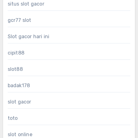
situs slot gacor
gcr77 slot
Slot gacor hari ini
cipit88
slot88
badak178
slot gacor
toto
slot online